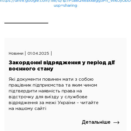
https://drive.google.com/file/d/1p7Pta8Q4eaxxBgg5Fn_Wl6JyUb
usp=sharing
Новини
01.04.2025
Закордонні відрядження у період дії
воєнного стану
Які документи повинен мати з собою
працівник підприємства та яким чином
підтвердити наявність права на
відстрочку для виїзду у службове
відрядження за межі України – читайте
на нашому сайті
Детальніше