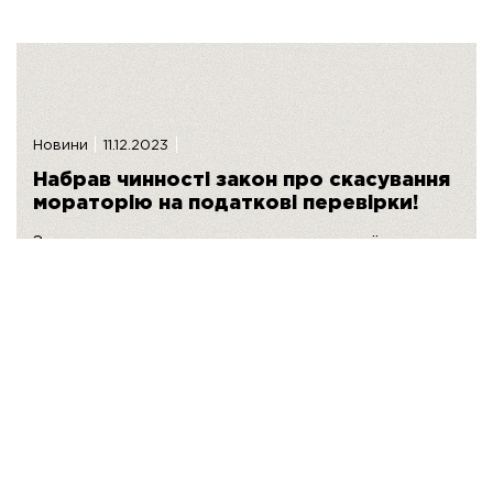
Новини
11.12.2023
Набрав чинності закон про скасування
мораторію на податкові перевірки!
Завершилася друга частина податкової
саги з мораторієм на податкові
перевірки! Фінал доволі прогнозований:
з 08 грудня 2023 року Закон № 3453-ІХ
набрав чинності! Головний зміст Закону
– скасування “воєнного” мораторію на
податкові перевірки. Але не повністю!
Детальніше