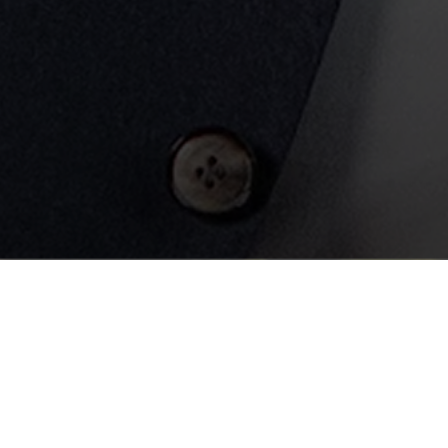
Сільське господарство є однією з провідних галузей
української економіки, яка в останні роки активно
розвивається. Цінність українських земель викликає
високий рівень конкуренції, привабливість бізнесу для
інвесторів і, на жаль, недобросовісних гравців, в тому
числі і рейдерів.
Складність і в багатьох аспектах архаїчність земельного
законодавства вимагає професійного підходу до
правового забезпечення безпеки і стабільності